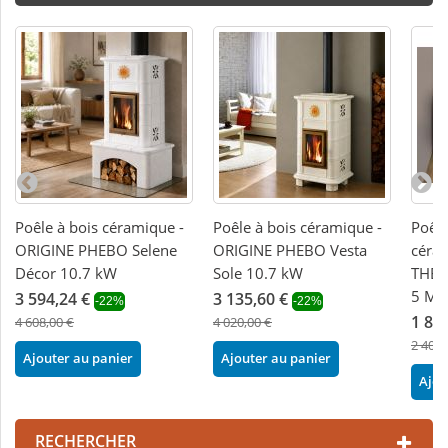
Poêle à bois céramique -
Poêle à bois céramique -
Poêle
ORIGINE PHEBO Selene
ORIGINE PHEBO Vesta
céra
Décor 10.7 kW
Sole 10.7 kW
THER
5 Mai
3 594,24 €
3 135,60 €
-22%
-22%
1 87
4 608,00 €
4 020,00 €
2 404,
Ajouter au panier
Ajouter au panier
Ajou
RECHERCHER