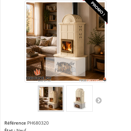
PROMO !
Agrandir
l'image
Référence
PH680320
État :
Neuf