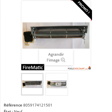
PROMO !
Agrandir
l'image
Référence
8059174121501
État :
Neuf