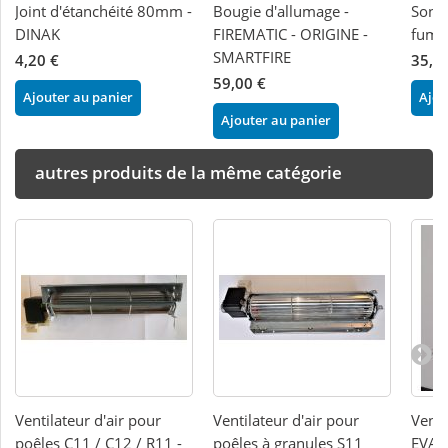
Joint d'étanchéité 80mm -
Bougie d'allumage -
Sond
DINAK
FIREMATIC - ORIGINE -
fumé
SMARTFIRE
4,20 €
35,4
59,00 €
Ajouter au panier
Ajou
Ajouter au panier
autres produits de la même catégorie
Ventilateur d'air pour
Ventilateur d'air pour
Venti
poêles C11 / C12 / R11 -
poêles à granules S11
EVA