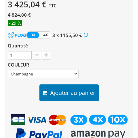
3 425,04 €
TTC
4 824,00 €
- 29 %
3 x 1155,50 €
3X
4X
Quantité
COULEUR
Ajouter au panier