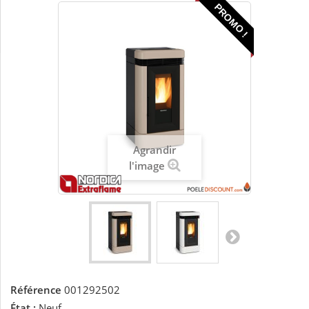
PROMO !
Agrandir
l'image
Référence
001292502
État :
Neuf