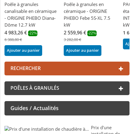
Poêle à granules
Poêle à granules en
PACK 
canalisable en céramique
céramique - ORIGINE
étanc
- ORIGINE PHEBO Diana-
PHEBO Febe 5S-XL 7.5
INTE
Dôme 12.7 kW
kW
kW
4 983,26 €
2 559,96 €
1 62
-22%
-22%
6 388,80 €
3 282,00 €
Ajou
Ajouter au panier
Ajouter au panier
RECHERCHER
POÊLES À GRANULÉS
Guides / Actualités
Prix d'une
installation de