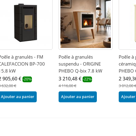
Poêle à granulés - FM
Poêle à granulés
Poêle à 
CALEFACCION BP-700
suspendu - ORIGINE
céramiq
15.8 kW
PHEBO Q-bix 7.8 kW
PHEBO G
2 905,60 €
3 210,48 €
2 349,3
-20%
-22%
3 632,00 €
4 116,00 €
3 012,00 
Ajouter au panier
Ajouter au panier
Ajouter