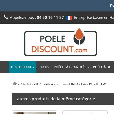
Ex
Appelez-nous :
04 50 16 11 87
Entreprise basée en H
DESTOCKAGE
PACKS
POÊLES À GRANULÉS
POÊLE À BOI
/
CATALOGUE
/
Poêle à granules - LINCAR Erica Plus 8.5 kW
autres produits de la même catégorie