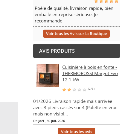
Poêle de qualité, livraison rapide, bien
emballé entreprise sérieuse. Je
recommande
Voir tous les Avis sur la Boutique
AVIS PRODUITS
Cuisinière à bois en fonte -
THERMOROSSI Margot Evo
12.1 kW
(2/5)
01/2026 Livraison rapide mais arrivée
avec 3 pieds cassés sur 4 (Palette en vrac
mais non visibl...
De
Joël
,
30 juil. 2026
Voir tous les avis