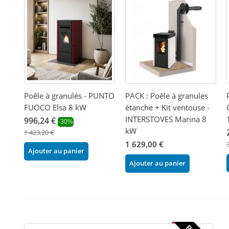
Poêle à granulés - PUNTO
PACK : Poêle à granules
FUOCO Elsa 8 kW
étanche + Kit ventouse -
INTERSTOVES Marina 8
996,24 €
-30%
kW
1 423,20 €
1 629,00 €
Ajouter au panier
Ajouter au panier