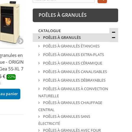
POÊLES À GRANULÉS
CATALOGUE
POÊLES À GRANULÉS
POÊLES À GRANULÉS ÉTANCHES
POÊLES À GRANULES EXTRA-PLATS
granules en
Poêle à granulés étanche
Poêle à granulé
ue - ORIGINE
slim canalisable - PUNTO
canalisable - 
POÊLES À GRANULES CÉRAMIQUE
ea 5S-XL 7.5 kW
FUOCO Olivia Can 9.9 kW
FUOCO Lidia 1
POÊLES À GRANULÉS CANALISABLES
6 €
1 551,48 €
2 000,88 €
-22%
-30%
-30
POÊLES À GRANULES DÉBRAYABLES
€
2 216,40 €
2 858,40 €
POÊLES À GRANULES À CONVECTION
 au panier
Ajouter au panier
Ajouter au pani
NATURELLE
POÊLES À GRANULES CHAUFFAGE
CENTRAL
POÊLES À GRANULES SANS
ÉLECTRICITÉ
POÊLES À GRANULÉS AVEC FOUR