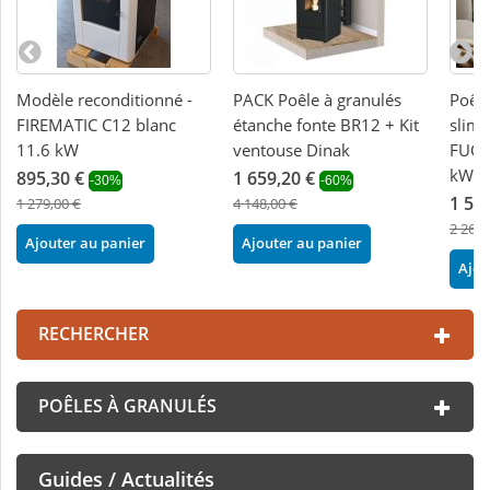
Modèle reconditionné -
PACK Poêle à granulés
Poêle
FIREMATIC C12 blanc
étanche fonte BR12 + Kit
slim 
11.6 kW
ventouse Dinak
FUOC
kW
895,30 €
1 659,20 €
-30%
-60%
1 58
1 279,00 €
4 148,00 €
2 268,
Ajouter au panier
Ajouter au panier
Ajou
RECHERCHER
POÊLES À GRANULÉS
Guides / Actualités