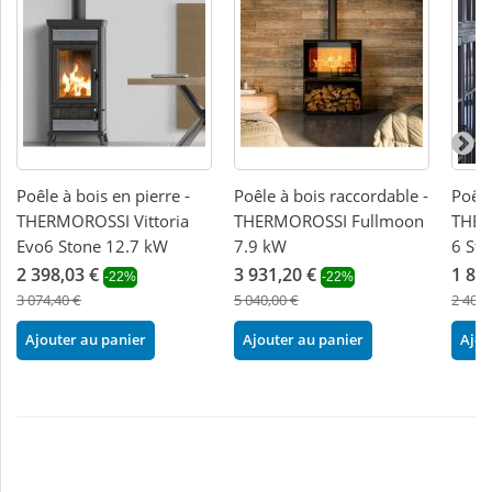
Poêle à bois en pierre -
Poêle à bois raccordable -
Poêle
THERMOROSSI Vittoria
THERMOROSSI Fullmoon
THER
Evo6 Stone 12.7 kW
7.9 kW
6 St
2 398,03 €
3 931,20 €
1 87
-22%
-22%
3 074,40 €
5 040,00 €
2 404,
Ajouter au panier
Ajouter au panier
Ajou