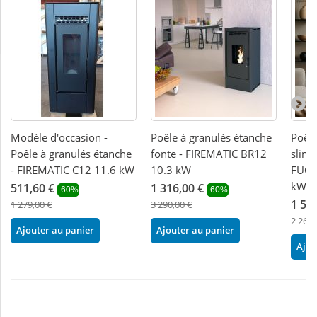
Modèle d'occasion -
Poêle à granulés étanche
Poêle
Poêle à granulés étanche
fonte - FIREMATIC BR12
slim 
- FIREMATIC C12 11.6 kW
10.3 kW
FUOC
kW
511,60 €
1 316,00 €
-60%
-60%
1 58
1 279,00 €
3 290,00 €
2 268,
Ajouter au panier
Ajouter au panier
Ajou