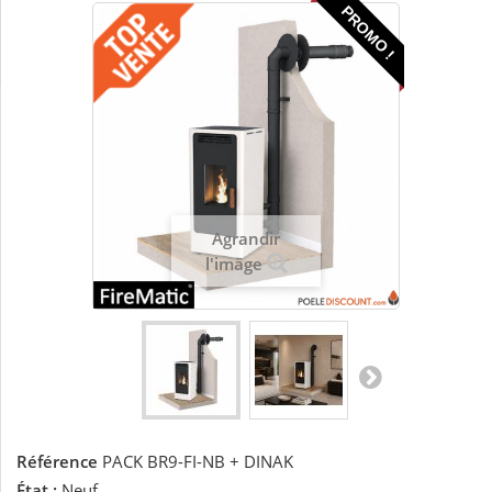
PROMO !
Agrandir
l'image
Référence
PACK BR9-FI-NB + DINAK
État :
Neuf