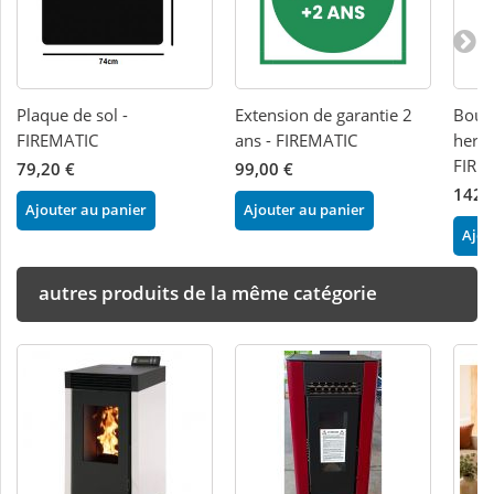
Plaque de sol -
Extension de garantie 2
Boug
FIREMATIC
ans - FIREMATIC
herm
FIRE
79,20 €
99,00 €
142,
Ajouter au panier
Ajouter au panier
Ajou
autres produits de la même catégorie