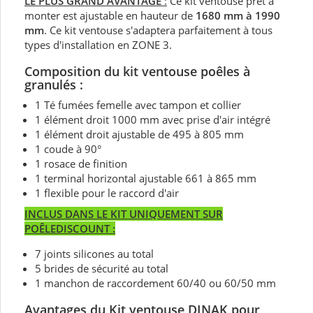
LE PLUS GRAND AVANTAGE
:
Ce kit ventouse prêt à
monter est ajustable en hauteur de
1680 mm à 1990
mm
. Ce kit ventouse s'adaptera parfaitement à tous
types d'installation en ZONE 3.
Composition du kit ventouse poêles à
granulés :
1 Té fumées femelle avec tampon et collier
1 élément droit 1000 mm avec prise d'air intégré
1 élément droit ajustable de 495 à 805 mm
1 coude à 90°
1 rosace de finition
1 terminal horizontal ajustable 661 à 865 mm
1 flexible pour le raccord d'air
INCLUS DANS LE KIT UNIQUEMENT SUR
POÊLEDISCOUNT :
7 joints silicones au total
5 brides de sécurité au total
1 manchon de raccordement 60/40 ou 60/50 mm
Avantages du Kit ventouse DINAK pour