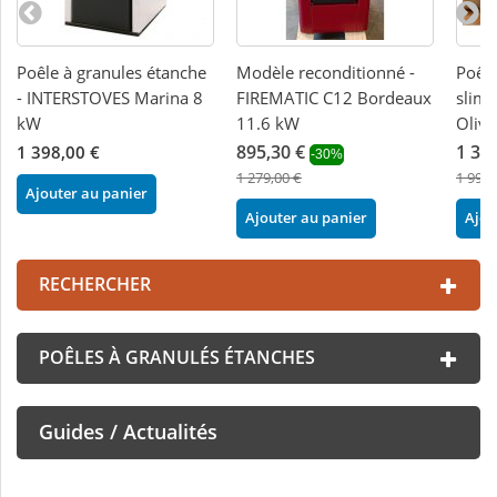
Poêle à granules étanche
Modèle reconditionné -
Poêle
- INTERSTOVES Marina 8
FIREMATIC C12 Bordeaux
slim
kW
11.6 kW
Olivi
895,30 €
1 39
1 398,00 €
-30%
1 279,00 €
1 998,
Ajouter au panier
Ajouter au panier
Ajou
RECHERCHER
POÊLES À GRANULÉS ÉTANCHES
Guides / Actualités