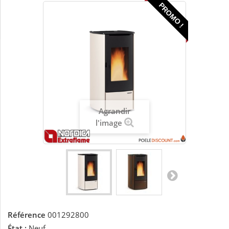
PROMO !
Agrandir
l'image
Référence
001292800
État :
Neuf