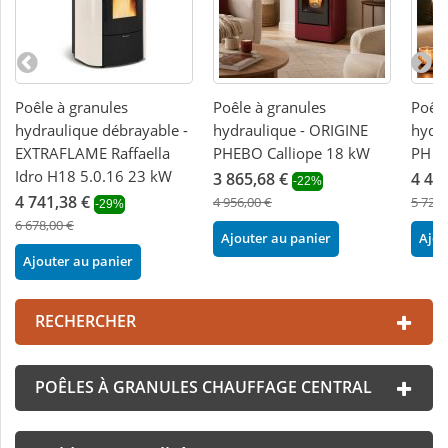
Poêle à granules
Poêle à granules
Poêle
hydraulique débrayable -
hydraulique - ORIGINE
hydra
EXTRAFLAME Raffaella
PHEBO Calliope 18 kW
PH L
Idro H18 5.0.16 23 kW
3 865,68 €
4 46
-22%
4 741,38 €
4 956,00 €
5 724,
-29%
6 678,00 €
Ajouter au panier
Ajou
Ajouter au panier
RECHERCHER
POÊLES À GRANULES CHAUFFAGE CENTRAL