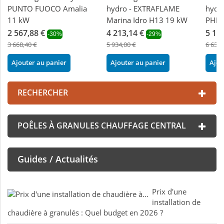
PUNTO FUOCO Amalia
hydro - EXTRAFLAME
hydra
11 kW
Marina Idro H13 19 kW
PHEB
2 567,88 €
4 213,14 €
5 17
-30%
-29%
3 668,40 €
5 934,00 €
6 636,
Ajouter au panier
Ajouter au panier
Ajou
RECHERCHER
POÊLES À GRANULES CHAUFFAGE CENTRAL
Guides / Actualités
Prix d'une
installation de
chaudière à granulés : Quel budget en 2026 ?