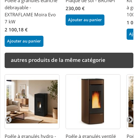
Poêle à granules étanche
Plaque de sol - BRONPI
Kit v
débrayable -
à gra
230,00 €
EXTRAFLAME Moira Evo
100/
Ajouter au panier
7 kW
1 02
2 100,18 €
Ajou
Ajouter au panier
autres produits de la même catégorie
Poêle à granulés hydro -
Poêle à granulés ventilé
Poêle