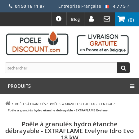
04 50 16 11 87
Entreprise Française
4.7 / 5
⭐
Blog
(0)
PRODUITS
/
POÊLES À GRANULÉS
/
POÊLES À GRANULES CHAUFFAGE CENTRAL
/
Poêle à granulés hydro étanche débrayable - EXTRAFLAME Evelyne..
Poêle à granulés hydro étanche
débrayable - EXTRAFLAME Evelyne Idro Evo
18 kW