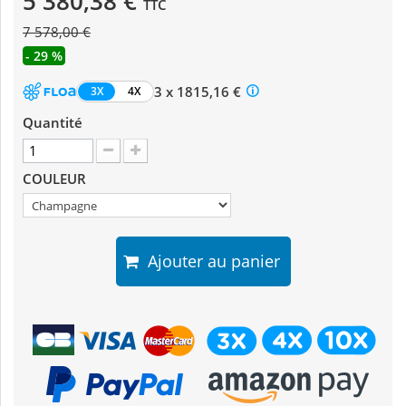
5 380,38 €
TTC
7 578,00 €
- 29 %
3 x 1815,16 €
3X
4X
Quantité
COULEUR
Ajouter au panier