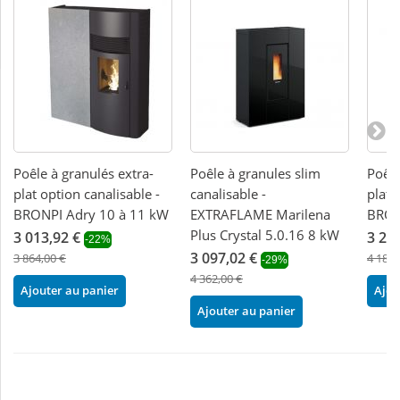
Poêle à granulés extra-
Poêle à granules slim
Poêle
plat option canalisable -
canalisable -
plat 
BRONPI Adry 10 à 11 kW
EXTRAFLAME Marilena
BRON
Plus Crystal 5.0.16 8 kW
3 013,92 €
3 26
-22%
3 097,02 €
3 864,00 €
4 183,
-29%
4 362,00 €
Ajouter au panier
Ajou
Ajouter au panier