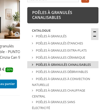
POÊLES À GRANULÉS
CANALISABLES
CATALOGUE
POÊLES À GRANULÉS
POÊLES À GRANULÉS ÉTANCHES
granulés
Poêle à granulés extra-
Poêle à granulé
POÊLES À GRANULES EXTRA-PLATS
able - PUNTO
plat option canalisable -
plat option cana
inzia Can 9.9
BRONPI Olivia 11 kW
BRONPI Adry 1
POÊLES À GRANULES CÉRAMIQUE
3 511,87 €
3 013,92 €
POÊLES À GRANULÉS CANALISABLES
-22%
-22
4 €
4 502,40 €
3 864,00 €
-30%
POÊLES À GRANULES DÉBRAYABLES
€
Ajouter au panier
Ajouter au pani
POÊLES À GRANULES À CONVECTION
 au panier
NATURELLE
POÊLES À GRANULES CHAUFFAGE
CENTRAL
POÊLES À GRANULES SANS
ÉLECTRICITÉ