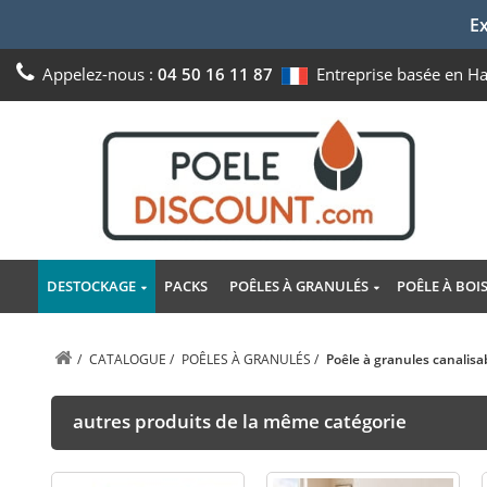
Ex
Appelez-nous :
04 50 16 11 87
Entreprise basée en H
DESTOCKAGE
PACKS
POÊLES À GRANULÉS
POÊLE À BOI
/
CATALOGUE
/
POÊLES À GRANULÉS
/
Poêle à granules canalis
autres produits de la même catégorie