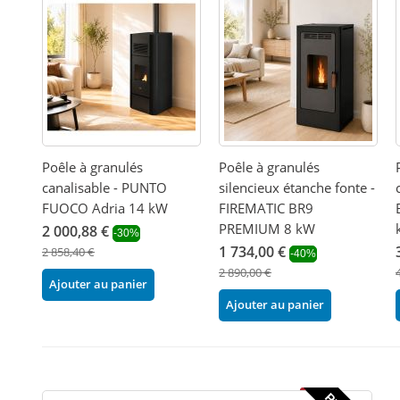
Poêle à granulés
Poêle à granulés
canalisable - PUNTO
silencieux étanche fonte -
FUOCO Adria 14 kW
FIREMATIC BR9
PREMIUM 8 kW
2 000,88 €
-30%
1 734,00 €
2 858,40 €
-40%
2 890,00 €
Ajouter au panier
Ajouter au panier