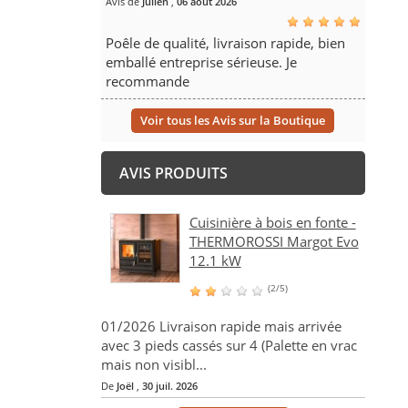
Avis de
Julien
,
06 août 2026
Poêle de qualité, livraison rapide, bien
emballé entreprise sérieuse. Je
recommande
Voir tous les Avis sur la Boutique
AVIS PRODUITS
Cuisinière à bois en fonte -
THERMOROSSI Margot Evo
12.1 kW
(2/5)
01/2026 Livraison rapide mais arrivée
avec 3 pieds cassés sur 4 (Palette en vrac
mais non visibl...
De
Joël
,
30 juil. 2026