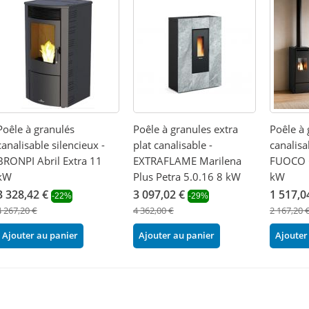
Poêle à granulés
Poêle à granules extra
Poêle à 
canalisable silencieux -
plat canalisable -
canalis
BRONPI Abril Extra 11
EXTRAFLAME Marilena
FUOCO C
kW
Plus Petra 5.0.16 8 kW
kW
3 328,42 €
3 097,02 €
1 517,0
-22%
-29%
4 267,20 €
4 362,00 €
2 167,20 
Ajouter au panier
Ajouter au panier
Ajouter