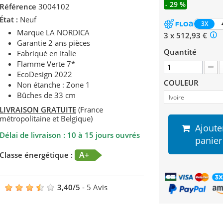
- 29 %
Référence
3004102
État :
Neuf
3X
Marque LA NORDICA
3 x 512,93 €
Garantie 2 ans pièces
Quantité
Fabriqué en Italie
Flamme Verte 7*
EcoDesign 2022
COULEUR
Non étanche : Zone 1
Bûches de 33 cm
Ivoire
LIVRAISON GRATUITE
(France
métropolitaine et Belgique)
Ajoute
Délai de livraison : 10 à 15 jours ouvrés
panier
A+
Classe énergétique :
3,40
/
5
-
5
Avis