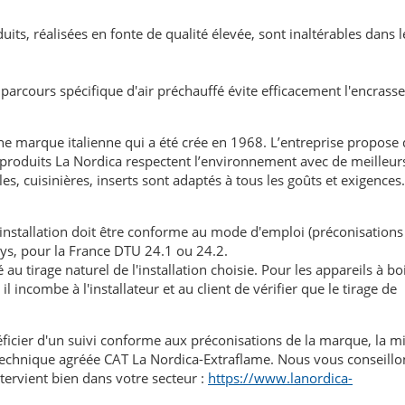
uits, réalisées en fonte de qualité élevée, sont inaltérables dans 
parcours spécifique d'air préchauffé évite efficacement l'encras
ne marque italienne qui a été crée en 1968. L’entreprise propose
 produits La Nordica respectent l’environnement avec de meilleur
s, cuisinières, inserts sont adaptés à tous les goûts et exigences
'installation doit être conforme au mode d'emploi (préconisations
ays, pour la France DTU 24.1 ou 24.2.
au tirage naturel de l'installation choisie. Pour les appareils à boi
l incombe à l'installateur et au client de vérifier que le tirage de
éficier d'un suivi conforme aux préconisations de la marque, la m
n technique agréée CAT La Nordica-Extraflame. Nous vous conseillo
tervient bien dans votre secteur :
https://www.lanordica-