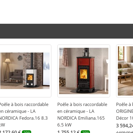
Poêle à bois raccordable
Poêle à bois raccordable
Poêle à 
en céramique - LA
en céramique - LA
ORIGINE
NORDICA Fedora.16 8.3
NORDICA Emiliana.165
Décor 1
kW
6.5 kW
3 594,2
2 172,60 €
1 755,12 €
4 608,00 
-29%
-29%