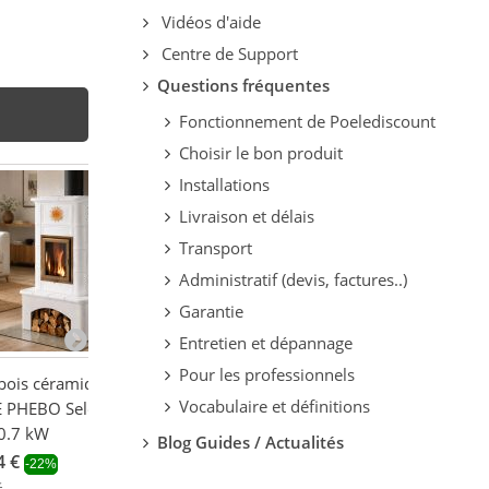
Vidéos d'aide
Centre de Support
Questions fréquentes
Fonctionnement de Poelediscount
Choisir le bon produit
Installations
Livraison et délais
Transport
Administratif (devis, factures..)
Garantie
Entretien et dépannage
Pour les professionnels
bois céramique -
Poêle à bois céramique -
Poêle à bois av
Vocabulaire et définitions
 PHEBO Selene
ORIGINE PHEBO Selene
raccordable - L
0.7 kW
Sole 10.7 kW
NORDICA Nova 
Blog Guides / Actualités
11.8 kW
4 €
3 510,00 €
-22%
-22%
3 148,99 €
€
4 500,00 €
-29