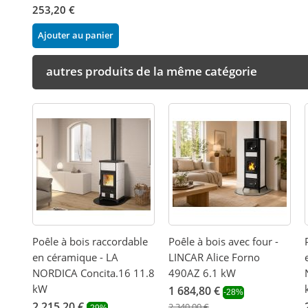
253,20 €
Ajouter au panier
autres produits de la même catégorie
Poêle à bois raccordable
Poêle à bois avec four -
en céramique - LA
LINCAR Alice Forno
NORDICA Concita.16 11.8
490AZ 6.1 kW
kW
1 684,80 €
-28%
2 215,20 €
2 340,00 €
-29%