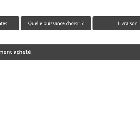
ntes
Quelle puissance choisir ?
Livraison
ement acheté