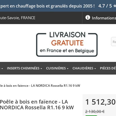
4.7 / 5
pert en chauffage bois et granulés depuis 2005 !
aute-Savoie, FRANCE
Information
S
INSERTS CHEMINÉES
CUISINIÈRES
CHAUDIÈRES
PIÈCES D
le à bois en faïence - LA NORDICA Rossella R1.16 9 kW
1 512,30
Poêle à bois en faïence - LA
NORDICA Rossella R1.16 9 kW
2 130,00 €