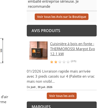
emballé entreprise sérieuse. Je
recommande
Voir tous les Avis sur la Boutique
AVIS PRODUITS
Cuisinière à bois en fonte -
THERMOROSSI Margot Evo
12.1 kW
(2/5)
01/2026 Livraison rapide mais arrivée
avec 3 pieds cassés sur 4 (Palette en vrac
mais non visibl...
De
Joël
,
30 juil. 2026
Voir tous les avis
d’air
orme
MARQUES