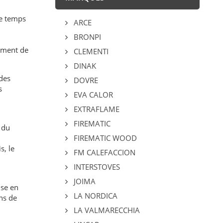
le temps
ARCE
BRONPI
sement de
CLEMENTI
DINAK
 des
DOVRE
s
EVA CALOR
.
EXTRAFLAME
FIREMATIC
 du
FIREMATIC WOOD
s, le
FM CALEFACCION
INTERSTOVES
JOIMA
ise en
LA NORDICA
ns de
LA VALMARECCHIA