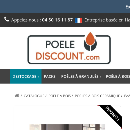
Ex
Appelez-nous :
04 50 16 11 87
Entreprise basée en H
DESTOCKAGE
PACKS
POÊLES À GRANULÉS
POÊLE À BOI
/
CATALOGUE
/
POÊLE À BOIS
/
POÊLES À BOIS CÉRAMIQUE
/
Poê
PROMO !