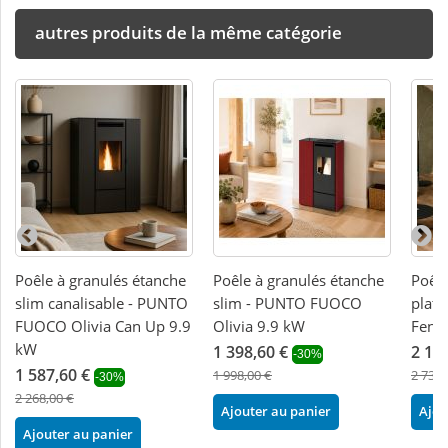
autres produits de la même catégorie
Poêle à granulés étanche
Poêle à granulés étanche
Poêle
slim canalisable - PUNTO
slim - PUNTO FUOCO
plat
FUOCO Olivia Can Up 9.9
Olivia 9.9 kW
Fenic
kW
1 398,60 €
2 13
-30%
1 587,60 €
1 998,00 €
2 736,
-30%
2 268,00 €
Ajouter au panier
Ajou
Ajouter au panier