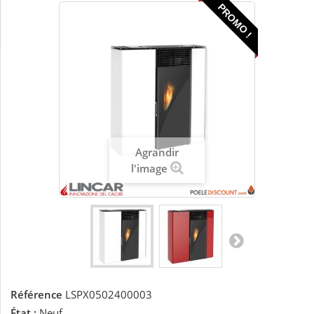
PROMO !
Agrandir
l'image
Référence
LSPX0502400003
État :
Neuf