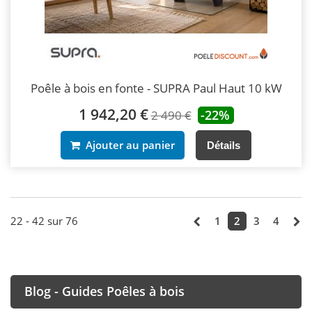
Poêle à bois en fonte - SUPRA Paul Haut 10 kW
1 942,20 €
-22%
2 490 €
Ajouter au panier
Détails
22 - 42 sur 76
1
2
3
4
Blog - Guides Poêles à bois