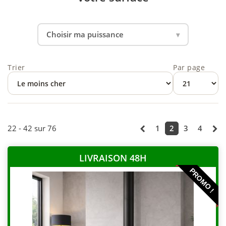
Choisir ma puissance
Trier
Par page
22 - 42 sur 76
1
2
3
4
LIVRAISON 48H
PROMO !