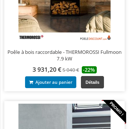
Poêle à bois raccordable - THERMOROSSI Fullmoon
7.9 kW
3 931,20 €
-22%
5 040 €
Ajouter au panier
Détails
PROMO !