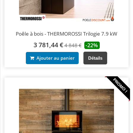
Poêle à bois - THERMOROSSI Trilogie 7.9 kW
3 781,44 €
-22%
4 848 €
Ajouter au panier
Détails
PROMO !