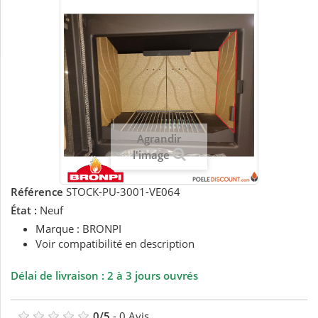
Agrandir
l'image
Référence
STOCK-PU-3001-VE064
État :
Neuf
Marque : BRONPI
Voir compatibilité en description
Délai de livraison : 2 à 3 jours ouvrés
0
/
5
-
0
Avis