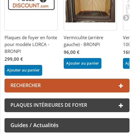
Plaques de foyer en fonte
Vermiculite (arrière
Vermi
pour modèle LORCA -
gauche) - BRONPI
100 
BRONPI
96,00 €
168,
299,00 €
Ajouter au panier
Ajou
Ajouter au panier
RECHERCHER
PLAQUES INTÉRIEURES DE FOYER
Guides / Actualités