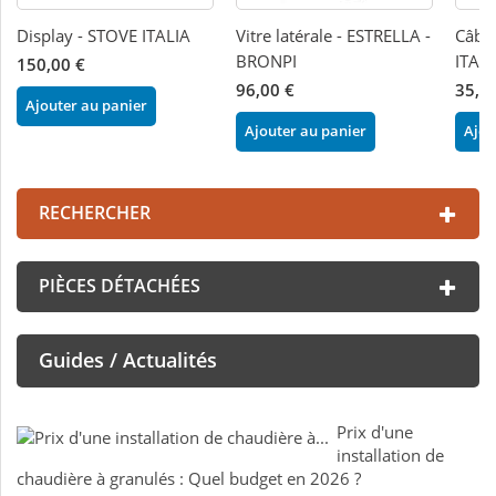
Display - STOVE ITALIA
Vitre latérale - ESTRELLA -
Câble
BRONPI
ITALI
150,00 €
96,00 €
35,0
Ajouter au panier
Ajouter au panier
Ajou
RECHERCHER
PIÈCES DÉTACHÉES
Guides / Actualités
Prix d'une
installation de
chaudière à granulés : Quel budget en 2026 ?