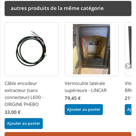
autres produits de la même catégorie
Câble encodeur
Vermiculite latérale
Vitre
extracteur (sans
supérieure - LINCAR
BRON
connecteur) L600 -
79,45 €
211,
ORIGINE PHEBO
Ajouter au panier
Ajou
33,00 €
Ajouter au panier