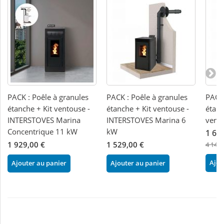
PACK : Poêle à granules
PACK : Poêle à granules
PACK 
étanche + Kit ventouse -
étanche + Kit ventouse -
étanc
INTERSTOVES Marina
INTERSTOVES Marina 6
vent
Concentrique 11 kW
kW
1 65
1 929,00 €
1 529,00 €
4 148,
Ajou
Ajouter au panier
Ajouter au panier