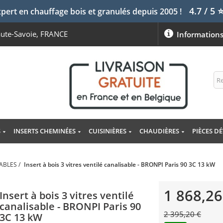
4.7 / 5
pert en chauffage bois et granulés depuis 2005 !
aute-Savoie, FRANCE
Information
S
INSERTS CHEMINÉES
CUISINIÈRES
CHAUDIÈRES
PIÈCES D
DABLES
/
Insert à bois 3 vitres ventilé canalisable - BRONPI Paris 90 3C 13 kW
1 868,26
Insert à bois 3 vitres ventilé
canalisable - BRONPI Paris 90
2 395,20 €
3C 13 kW