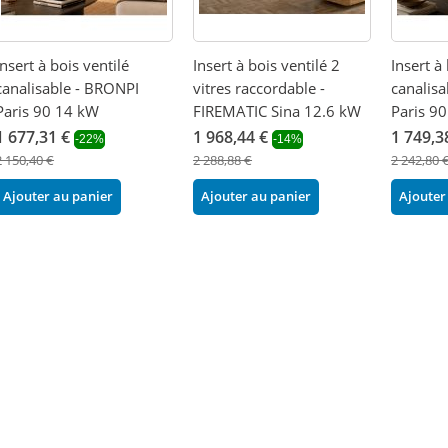
Insert à bois ventilé
Insert à bois ventilé 2
Insert à
canalisable - BRONPI
vitres raccordable -
canalis
Paris 90 14 kW
FIREMATIC Sina 12.6 kW
Paris 9
1 677,31 €
1 968,44 €
1 749,3
-22%
-14%
2 150,40 €
2 288,88 €
2 242,80 
Ajouter au panier
Ajouter au panier
Ajouter