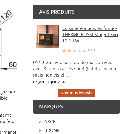
AVIS PRODUITS
Cuisinière à bois en fonte -
THERMOROSSI Margot Evo
12.1 kW
(2/5)
01/2026 Livraison rapide mais arrivée
avec 3 pieds cassés sur 4 (Palette en vrac
mais non visibl...
De
Joël
,
30 juil. 2026
s gaz non
Voir tous les avis
ible
MARQUES
interne
du feu.
ARCE
BRONPI
formante,