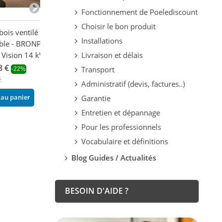
Fonctionnement de Poelediscount
Choisir le bon produit
 bois ventilé
Insert à bois ventilé - LA
Insert à bois ven
Installations
able - BRONPI
NORDICA Inserto 100
NORDICA Insert
0 Vision 14 kW
Lean 10.5 kW
9.5 kW
Livraison et délais
8 €
2 291,88 €
1 993,68 €
Transport
-22%
-29%
-29
€
3 228,00 €
2 808,00 €
Administratif (devis, factures..)
 au panier
Ajouter au panier
Ajouter au pani
Garantie
Entretien et dépannage
Pour les professionnels
Vocabulaire et définitions
Blog Guides / Actualités
BESOIN D'AIDE ?