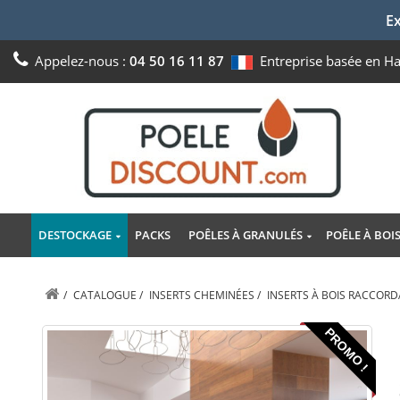
Ex
Appelez-nous :
04 50 16 11 87
Entreprise basée en H
DESTOCKAGE
PACKS
POÊLES À GRANULÉS
POÊLE À BOI
/
CATALOGUE
/
INSERTS CHEMINÉES
/
INSERTS À BOIS RACCOR
PROMO !