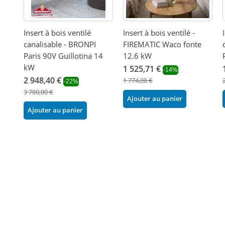
Insert à bois ventilé
Insert à bois ventilé -
canalisable - BRONPI
FIREMATIC Waco fonte
Paris 90V Guillotina 14
12.6 kW
kW
1 525,71 €
-14%
2 948,40 €
1 774,08 €
-22%
3 780,00 €
Ajouter au panier
Ajouter au panier