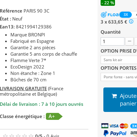
- 22 %
Référence
PARIS 90 3C
3X
État :
Neuf
3 x 633,65 €
Ean13:
8421994129386
Quantité
Marque BRONPI
Fabriqué en Espagne
Garantie 2 ans pièces
OPTION PRISE D
Garantie 5 ans corps de chauffe
Flamme Verte 7*
Sans kit air
EcoDesign 2022
OPTION PORTE
Non étanche : Zone 1
Porte fonte - sans v
Bûches de 70 cm
LIVRAISON GRATUITE
(France
métropolitaine et Belgique)
Ajoute
panier
Délai de livraison : 7 à 10 jours ouvrés
A+
Classe énergétique :
0
/
5
-
0
Avis