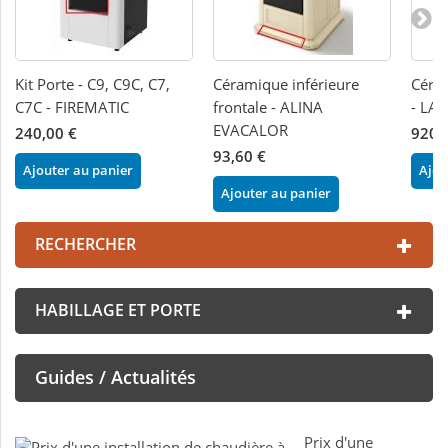
Kit Porte - C9, C9C, C7,
Céramique inférieure
Céra
C7C - FIREMATIC
frontale - ALINA
- LA
EVACALOR
240,00 €
920,
93,60 €
Ajouter au panier
Ajou
Ajouter au panier
RECHERCHER
HABILLAGE ET PORTE
Guides / Actualités
Prix d'une