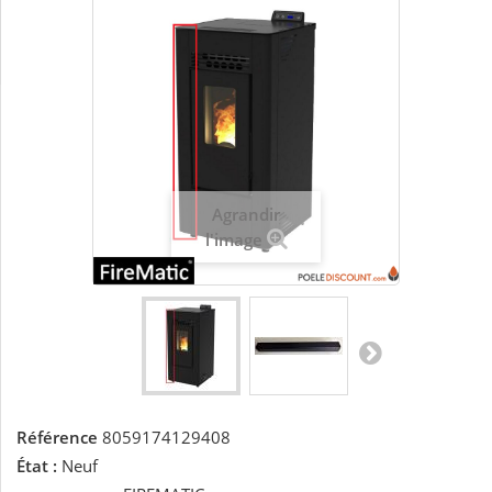
Agrandir
l'image
Référence
8059174129408
État :
Neuf