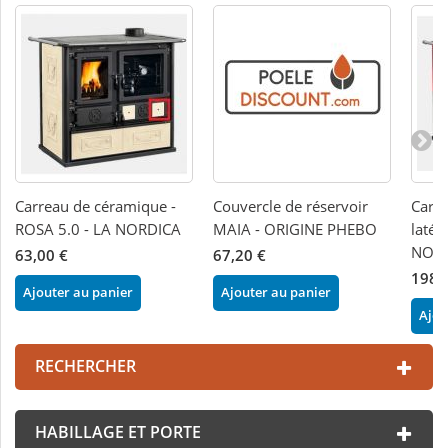
Carreau de céramique -
Couvercle de réservoir
Carr
ROSA 5.0 - LA NORDICA
MAIA - ORIGINE PHEBO
latér
NOR
63,00 €
67,20 €
198,
Ajouter au panier
Ajouter au panier
Ajou
RECHERCHER
HABILLAGE ET PORTE