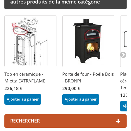
autres produits de la même catégorie
Top en céramique -
Porte de four - Poêle Bois
Plaqu
Mietta EXTRAFLAME
- BRONPI
céra
Terry
226,18 €
290,00 €
125,
Ajouter au panier
Ajouter au panier
Ajou
RECHERCHER