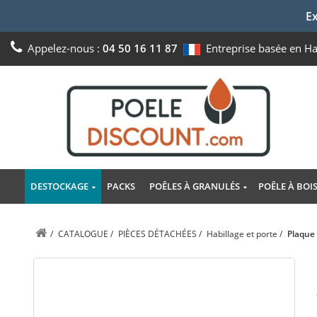
Ex
Appelez-nous :
04 50 16 11 87
Entreprise basée en H
DESTOCKAGE
PACKS
POÊLES À GRANULÉS
POÊLE À BOI
/
CATALOGUE
/
PIÈCES DÉTACHÉES
/
Habillage et porte
/
Plaque