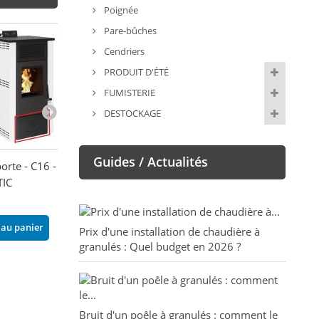
Poignée
Pare-bûches
Cendriers
PRODUIT D'ÉTÉ
FUMISTERIE
DESTOCKAGE
Guides / Actualités
orte - C16 -
Céramique complète LIU
Grille d'échange
TIC
- LA NORDICA
FIREMATIC
920,80 €
36,00 €
 au panier
Ajouter au panier
Ajouter au pani
Prix d'une installation de chaudière à
granulés : Quel budget en 2026 ?
Bruit d'un poêle à granulés : comment le