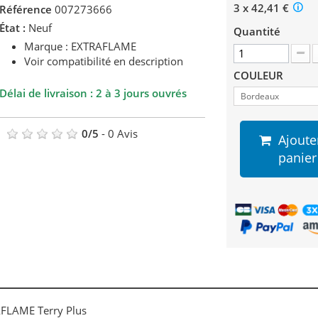
3 x 42,41 €
Référence
007273666
État :
Neuf
Quantité
Marque : EXTRAFLAME
Voir compatibilité en description
COULEUR
Délai de livraison : 2 à 3 jours ouvrés
Bordeaux
0
/
5
-
0
Avis
Ajoute
panier
AFLAME Terry Plus