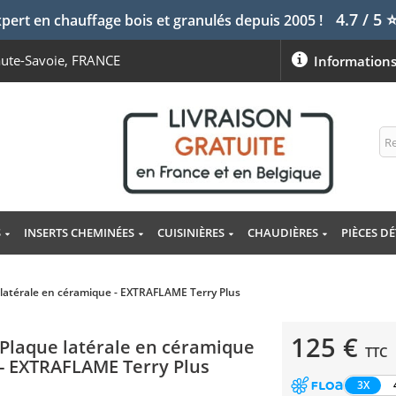
4.7 / 5
pert en chauffage bois et granulés depuis 2005 !
aute-Savoie, FRANCE
Information
S
INSERTS CHEMINÉES
CUISINIÈRES
CHAUDIÈRES
PIÈCES D
 latérale en céramique - EXTRAFLAME Terry Plus
125 €
Plaque latérale en céramique
TTC
- EXTRAFLAME Terry Plus
3X