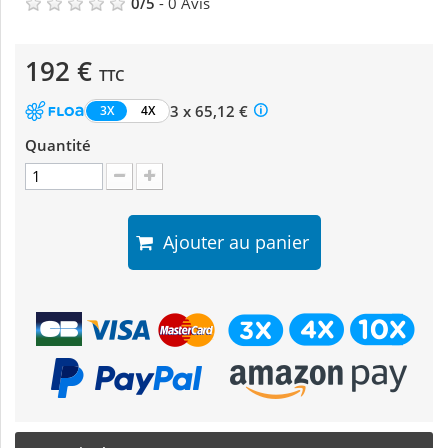
0
/
5
-
0
Avis
192 €
TTC
3 x 65,12 €
3X
4X
Quantité
Ajouter au panier