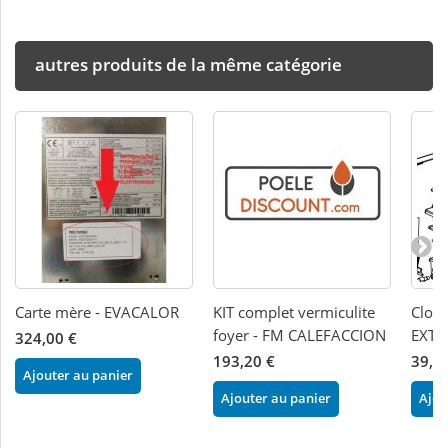
autres produits de la même catégorie
Carte mère - EVACALOR
KIT complet vermiculite
Clois
foyer - FM CALEFACCION
EXTR
324,00 €
193,20 €
39,6
Ajouter au panier
Ajouter au panier
Ajou