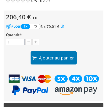
0
/
5
-
0
Avis
206,40 €
TTC
3 x 70,01 €
3X
4X
Quantité
Ajouter au panier