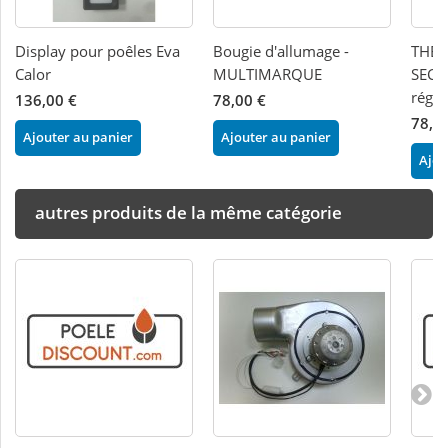
Display pour poêles Eva
Bougie d'allumage -
THER
Calor
MULTIMARQUE
SECU
régl
136,00 €
78,00 €
78,0
Ajouter au panier
Ajouter au panier
Ajou
autres produits de la même catégorie