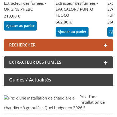
Extracteur des fumées -
Extracteur des fumées -
Extra
ORIGINE PHEBO
EVA CALOR / PUNTO
EVA 
FUOCO
FUO
213,00 €
662,00 €
360,
Ajouter au panier
Ajouter au panier
Ajou
RECHERCHER
EXTRACTEUR DES FUMÉES
Guides / Actualités
Prix d'une
installation de
chaudière à granulés : Quel budget en 2026 ?