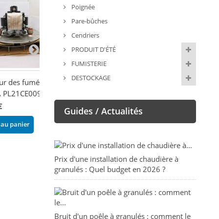
Poignée
Pare-bûches
Cendriers
PRODUIT D'ÉTÉ
FUMISTERIE
DESTOCKAGE
ur des fumées -
Extracteur des fumées -
Extracteur des 
.A PL21CE0090
EVA CALOR / PUNTO
ORIGINE PHEB
FUOCO
€
213,00 €
Guides / Actualités
259,00 €
 au panier
Ajouter au pani
Ajouter au panier
Prix d'une installation de chaudière à
granulés : Quel budget en 2026 ?
Bruit d'un poêle à granulés : comment le