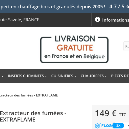
4.7 / 5
pert en chauffage bois et granulés depuis 2005 !
aute-Savoie, FRANCE
Information
S
INSERTS CHEMINÉES
CUISINIÈRES
CHAUDIÈRES
PIÈCES D
tracteur des fumées - EXTRAFLAME
149 €
Extracteur des fumées -
TTC
EXTRAFLAME
3X