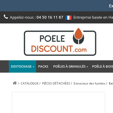
Ex
Appelez-nous :
04 50 16 11 87
Entreprise basée en H
DESTOCKAGE
PACKS
POÊLES À GRANULÉS
POÊLE À BOI
/
CATALOGUE
/
PIÈCES DÉTACHÉES
/
Extracteur des fumées
/
Ex