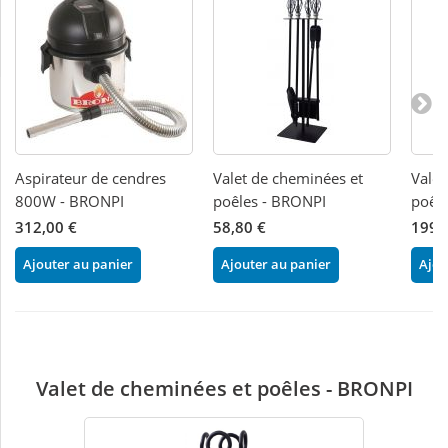
Aspirateur de cendres
Valet de cheminées et
Valet
800W - BRONPI
poêles - BRONPI
poêl
312,00 €
58,80 €
199,
Ajouter au panier
Ajouter au panier
Ajou
Valet de cheminées et poêles - BRONPI