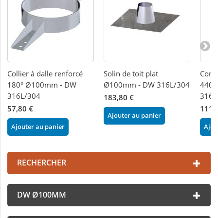
Collier à dalle renforcé
Solin de toit plat
Condu
180° Ø100mm - DW
Ø100mm - DW 316L/304
440
316L/304
316L
183,80 €
57,80 €
111,
Ajouter au panier
Ajouter au panier
Ajou
RECHERCHER
DW Ø100MM