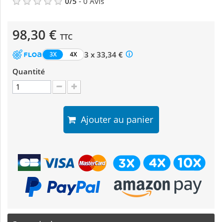
0
/
5
-
0
Avis
98,30 €
TTC
3 x 33,34 €
3X
4X
Quantité
Ajouter au panier