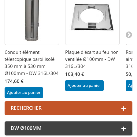
Conduit élément
Plaque d'écart au feu non
Rosac
télescopique paroi isolé
ventilée Ø100mm - DW
aima
350 mm à 530 mm
316L/304
316L
Ø100mm - DW 316L/304
103,40 €
50,4
174,60 €
Ajouter au panier
Ajou
Ajouter au panier
RECHERCHER
DW Ø100MM