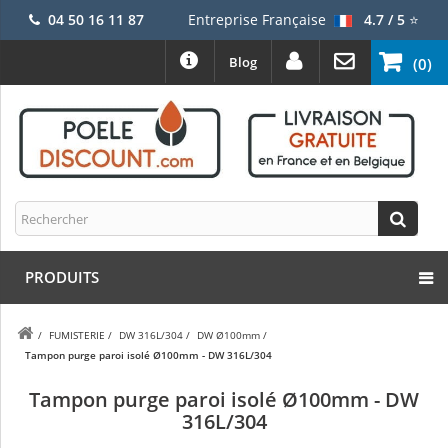
04 50 16 11 87
Entreprise Française
4.7 / 5
⭐
Blog
(0)
PRODUITS
/
FUMISTERIE
/
DW 316L/304
/
DW Ø100mm
/
Tampon purge paroi isolé Ø100mm - DW 316L/304
Tampon purge paroi isolé Ø100mm - DW
316L/304