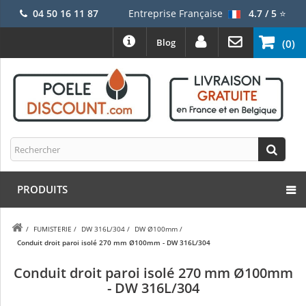
04 50 16 11 87
Entreprise Française
4.7 / 5
⭐
Blog
(0)
PRODUITS
/
FUMISTERIE
/
DW 316L/304
/
DW Ø100mm
/
Conduit droit paroi isolé 270 mm Ø100mm - DW 316L/304
Conduit droit paroi isolé 270 mm Ø100mm
- DW 316L/304