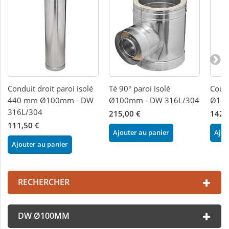
Conduit droit paroi isolé
Té 90° paroi isolé
Coude
440 mm Ø100mm - DW
Ø100mm - DW 316L/304
Ø100
316L/304
215,00 €
142,
111,50 €
Ajouter au panier
Ajou
Ajouter au panier
RECHERCHER
DW Ø100MM