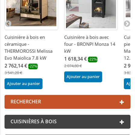
Cuisinière à bois en
Cuisinière à bois avec
Cuisi
céramique -
four - BRONPI Monza 14
pier
THERMOROSSI Melissa
kW
Margh
Evo Maiolica 7.8 kW
12.1
1 618,34 €
-22%
2 762,14 €
2 98
2 074,80 €
-22%
3 541,20 €
3 830,
Ajouter au panier
Ajouter au panier
Ajou
RECHERCHER
CUISINIÈRES À BOIS