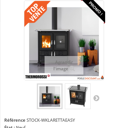
PROMO !
Agrandir
l'image
Référence
STOCK-WKLARETTAEASY
État :
Neuf