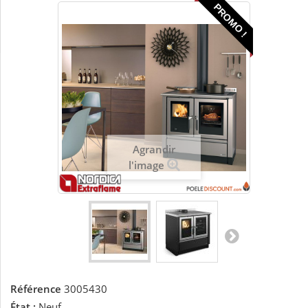
PROMO !
Agrandir
l'image
Référence
3005430
État :
Neuf