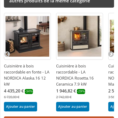
autres produits de la même catégorie
Cuisinière à bois
Cuisinière à bois
Cuisi
raccordable en fonte - LA
raccordable - LA
racco
NORDICA Alaska.16 12
NORDICA Rosetta.16
NORD
kW
Ceramica 7.9 kW
Maiol
4 435,20 €
1 946,82 €
2 53
-34%
-29%
6 720,00 €
2 742,00 €
3 564,
Ajouter au panier
Ajouter au panier
Ajou