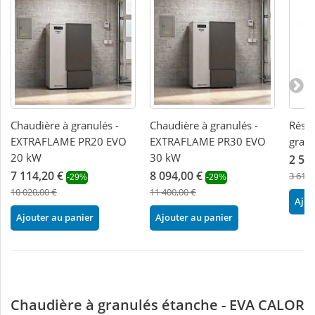
Chaudière à granulés -
Chaudière à granulés -
Réser
EXTRAFLAME PR20 EVO
EXTRAFLAME PR30 EVO
gran
20 kW
30 kW
2 56
7 114,20 €
8 094,00 €
3 612,
-29%
-29%
10 020,00 €
11 400,00 €
Ajou
Ajouter au panier
Ajouter au panier
Chaudière à granulés étanche - EVA CALOR