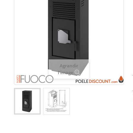
Agrandir
l'image