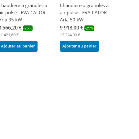
Chaudière à granulés à
Chaudière à granulés à
air pulsé - EVA CALOR
air pulsé - EVA CALOR
Aria 35 kW
Aria 50 kW
8 566,20 €
9 918,00 €
-25%
-25%
11 421,60 €
13 224,00 €
Ajouter au panier
Ajouter au panier