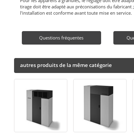
Pour les appareils à granulés, le réglage doit être adapté 
tirage doit être adapté aux préconisations du fabricant ; i
l'installation est conforme avant toute mise en service.
Questions fréquentes
Que
autres produits de la même catégorie