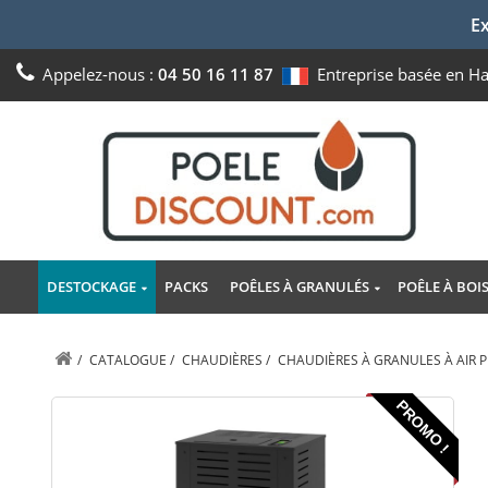
Ex
Appelez-nous :
04 50 16 11 87
Entreprise basée en H
DESTOCKAGE
PACKS
POÊLES À GRANULÉS
POÊLE À BOI
/
CATALOGUE
/
CHAUDIÈRES
/
CHAUDIÈRES À GRANULES À AIR 
PROMO !