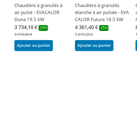
Chaudière à granulés à
Chaudière à granulés
air pulsé - EVACALOR
étanche à air pulsée - EVA
Duna 19.5 kW
CALOR Futura 18.5 kW
3 734,10 €
4 361,40 €
-25%
-25%
4 978,80 €
5 815,20 €
Ajouter au panier
Ajouter au panier