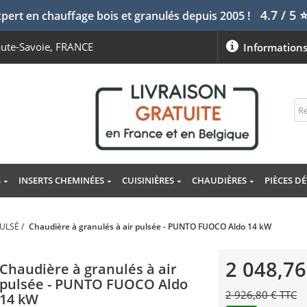
4.7 / 5
pert en chauffage bois et granulés depuis 2005 !
aute-Savoie, FRANCE
Information
S
INSERTS CHEMINÉES
CUISINIÈRES
CHAUDIÈRES
PIÈCES D
PULSÉ
/
Chaudière à granulés à air pulsée - PUNTO FUOCO Aldo 14 kW
2 048,76
Chaudière à granulés à air
pulsée - PUNTO FUOCO Aldo
2 926,80 € TTC
14 kW