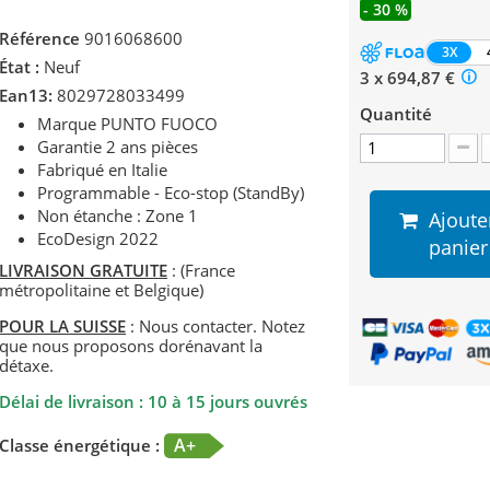
- 30 %
Référence
9016068600
3X
État :
Neuf
3 x 694,87 €
Ean13:
8029728033499
Quantité
Marque PUNTO FUOCO
Garantie 2 ans pièces
Fabriqué en Italie
Programmable - Eco-stop (StandBy)
Non étanche : Zone 1
Ajoute
EcoDesign 2022
panier
LIVRAISON GRATUITE
: (France
métropolitaine et Belgique)
POUR LA SUISSE
: Nous contacter. Notez
que nous proposons dorénavant la
détaxe.
Délai de livraison : 10 à 15 jours ouvrés
A+
Classe énergétique :