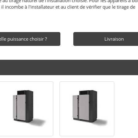
au tirage naturel de l'installation choisie. Pour les appareils à boi
l incombe à l'installateur et au client de vérifier que le tirage de
lle puissance choisir ?
Livraison