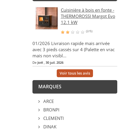
Cuisinière à bois en fonte -
THERMOROSSI Margot Evo
12.1 kW
(2/5)
01/2026 Livraison rapide mais arrivée
avec 3 pieds cassés sur 4 (Palette en vrac
mais non visibl...
De
Joël
,
30 juil. 2026
Voir tous les avis
MARQUES
ARCE
BRONPI
CLEMENTI
DINAK