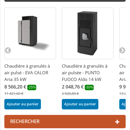
Chaudière à granulés à
Chaudière à granulés à
Chaud
air pulsé - EVA CALOR
air pulsée - PUNTO
air p
Aria 35 kW
FUOCO Aldo 14 kW
Aria
8 566,20 €
2 048,76 €
9 91
-25%
-30%
11 421,60 €
2 926,80 €
13 224
Ajouter au panier
Ajouter au panier
Ajou
RECHERCHER