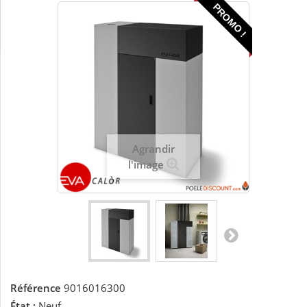
PROMO !
Agrandir
l'image
Référence
9016016300
État :
Neuf