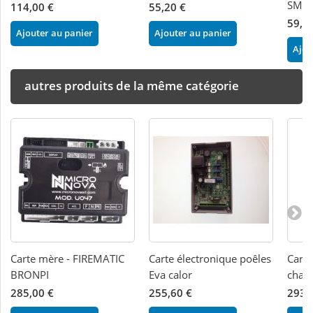
SMAR
114,00 €
55,20 €
59,0
Ajouter au panier
Ajouter au panier
Ajou
autres produits de la même catégorie
Carte mère - FIREMATIC
Carte électronique poêles
Carte
BRONPI
Eva calor
chaud
285,00 €
255,60 €
293,