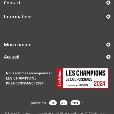
Contact
Informations
Mon compte
Accueil
payez en
3X
4X
10X
*
* Un crédit vous engage et doit être remboursé. Vérifiez vos