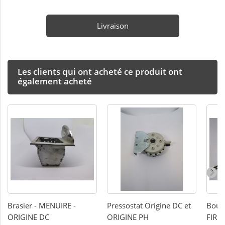
Livraison
Les clients qui ont acheté ce produit ont
également acheté
Brasier - MENUIRE -
Pressostat Origine DC et
Bougi
ORIGINE DC
ORIGINE PH
FIREM