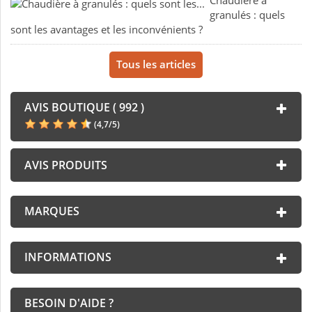
Chaudière à
granulés : quels
sont les avantages et les inconvénients ?
Tous les articles
AVIS BOUTIQUE ( 992 )
(
4,7
/
5
)
AVIS PRODUITS
MARQUES
INFORMATIONS
BESOIN D'AIDE ?