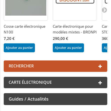
Cosse carte électronique
Carte électronique pour
Carte
N100
modèles mixtes - BRONPI
STOV
7,20 €
290,00 €
360,
Ajouter au panier
Ajouter au panier
Ajou
RECHERCHER
CARTE ÉLECTRONIQUE
Guides / Actualités