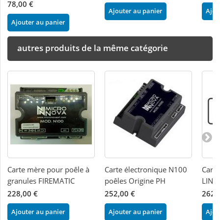
78,00 €
Ajouter au panier
Ajou
Ajouter au panier
autres produits de la même catégorie
Carte mère pour poêle à
Carte électronique N100
Carte
granules FIREMATIC
poêles Origine PH
LINC
228,00 €
252,00 €
262,
Ajouter au panier
Ajouter au panier
Ajou