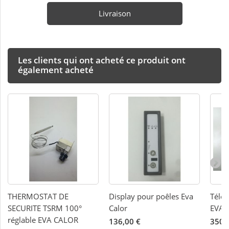
Livraison
Les clients qui ont acheté ce produit ont
également acheté
THERMOSTAT DE
Display pour poêles Eva
Télé
SECURITE TSRM 100°
Calor
EVA
réglable EVA CALOR
136,00 €
350,