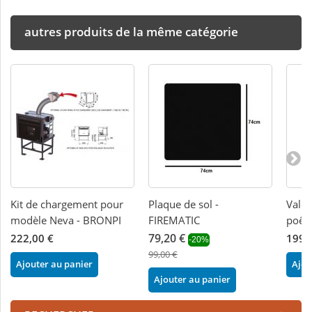
autres produits de la même catégorie
Kit de chargement pour
Plaque de sol -
Valet
modèle Neva - BRONPI
FIREMATIC
poêl
79,20 €
222,00 €
199,
-20%
99,00 €
Ajouter au panier
Ajou
Ajouter au panier