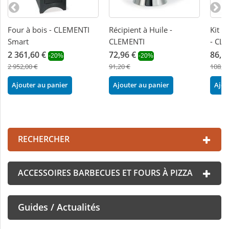
Four à bois - CLEMENTI
Récipient à Huile -
Kit b
Smart
CLEMENTI
- CL
2 361,60 €
72,96 €
86,4
-20%
-20%
2 952,00 €
91,20 €
108,00
Ajouter au panier
Ajouter au panier
Ajou
RECHERCHER
ACCESSOIRES BARBECUES ET FOURS À PIZZA
Guides / Actualités