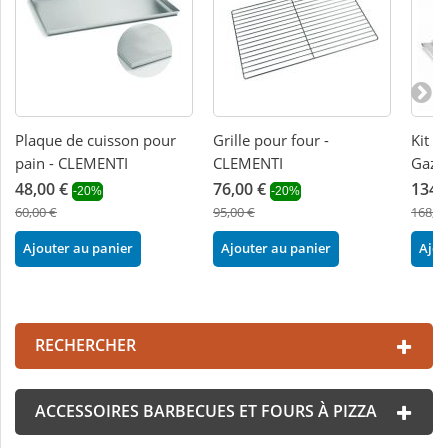
Plaque de cuisson pour
Grille pour four -
Kit b
pain - CLEMENTI
CLEMENTI
Gaz 
48,00 €
76,00 €
134,
-20%
-20%
60,00 €
95,00 €
168,00
Ajouter au panier
Ajouter au panier
Ajou
RECHERCHER
ACCESSOIRES BARBECUES ET FOURS À PIZZA