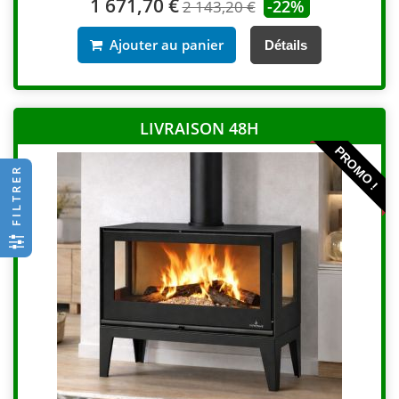
1 671,70 €
-22%
2 143,20 €
Ajouter au panier
Détails
LIVRAISON 48H
PROMO !
FILTRER