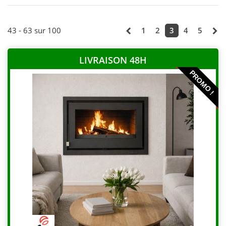
43 - 63 sur 100
1
2
3
4
5
LIVRAISON 48H
PROMO !