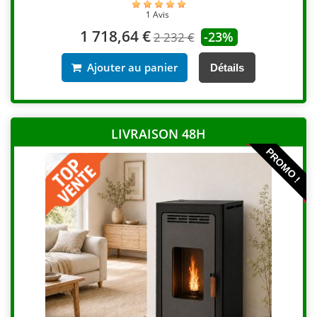
1 Avis
1 718,64 €
-23%
2 232 €
Ajouter au panier
Détails
LIVRAISON 48H
PROMO !