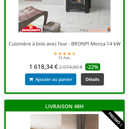
Cuisinière à bois avec four - BRONPI Monza 14 kW
51 Avis
1 618,34 €
-22%
2 074,80 €
Ajouter au panier
Détails
LIVRAISON 48H
PROMO !