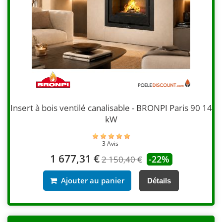
Insert à bois ventilé canalisable - BRONPI Paris 90 14
kW
3 Avis
1 677,31 €
-22%
2 150,40 €
Ajouter au panier
Détails