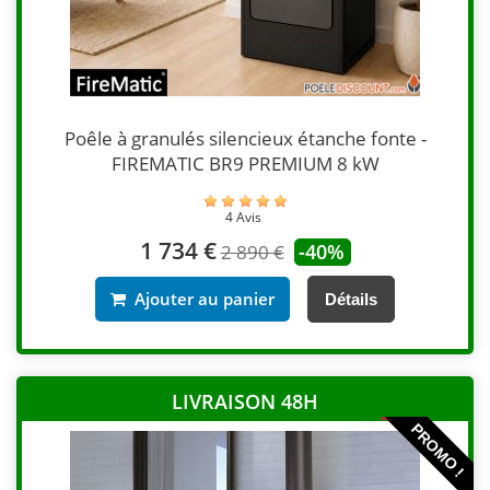
Poêle à granulés silencieux étanche fonte -
FIREMATIC BR9 PREMIUM 8 kW
4 Avis
1 734 €
-40%
2 890 €
Ajouter au panier
Détails
LIVRAISON 48H
PROMO !