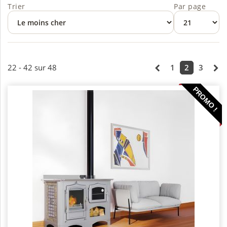
Trier
Par page
22 - 42 sur 48
1
2
3
PROMO !