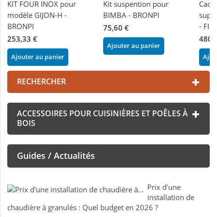
KIT FOUR INOX pour
Kit suspention pour
Cach
modèle GIJON-H -
BIMBA - BRONPI
supp
BRONPI
- FI
75,60 €
253,33 €
480,
Ajouter au panier
Ajouter au panier
Ajou
RECHERCHER
ACCESSOIRES POUR CUISINIÈRES ET POÊLES À
BOIS
Guides / Actualités
Prix d'une
installation de
chaudière à granulés : Quel budget en 2026 ?