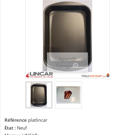
Agrandir
l'image
Référence
platlincar
État :
Neuf