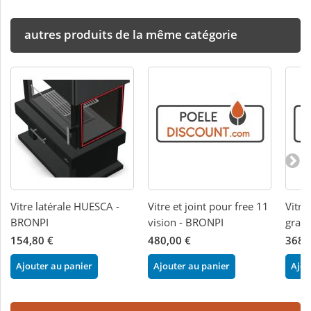
autres produits de la même catégorie
Vitre latérale HUESCA -
Vitre et joint pour free 11
Vitre
BRONPI
vision - BRONPI
gran
154,80 €
480,00 €
368,
Ajouter au panier
Ajouter au panier
Ajou