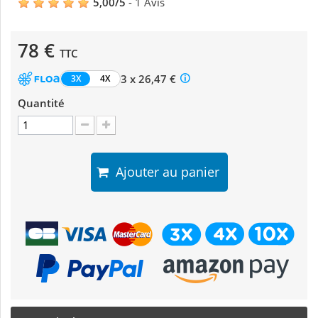
5,00
/
5
-
1
Avis
78 €
TTC
3 x 26,47 €
3X
4X
Quantité
Ajouter au panier