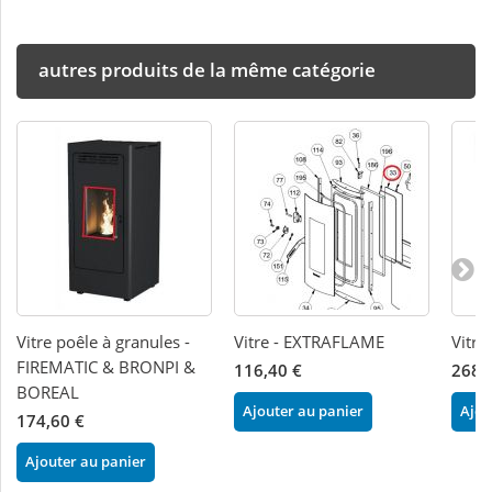
autres produits de la même catégorie
Vitre poêle à granules -
Vitre - EXTRAFLAME
Vitr
FIREMATIC & BRONPI &
116,40 €
268,
BOREAL
Ajouter au panier
Ajou
174,60 €
Ajouter au panier