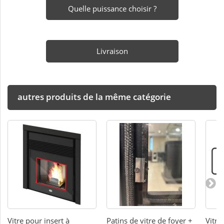
Quelle puissance choisir ?
Livraison
autres produits de la même catégorie
Vitre pour insert à
Patins de vitre de foyer +
Vitre