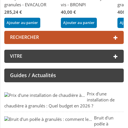
granules - EVACALOR
vis - BRONPI
gran
285,24 €
40,00 €
408,
Ajouter au panier
Ajouter au panier
Ajou
RECHERCHER
VITRE
Guides / Actualités
Prix d'une
installation de
chaudière à granulés : Quel budget en 2026 ?
Bruit d'un
poêle à