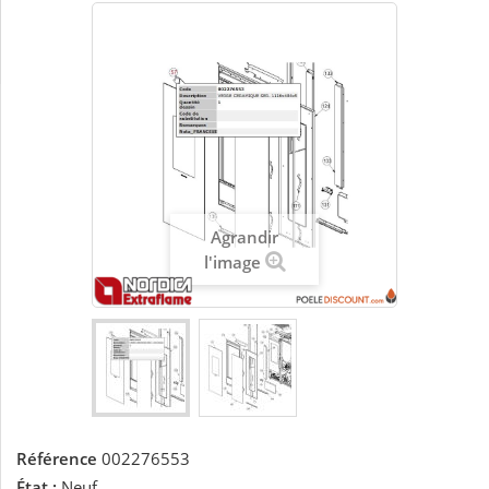
Agrandir
l'image
Référence
002276553
État :
Neuf