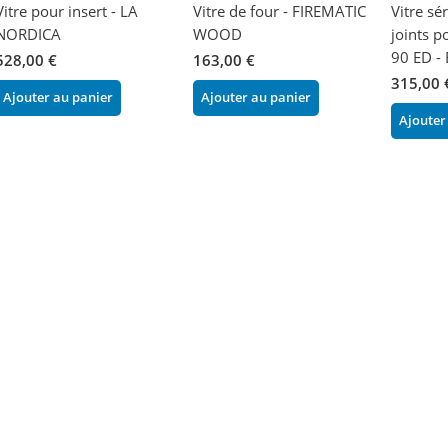
Vitre pour insert - LA
Vitre de four - FIREMATIC
Vitre sé
NORDICA
WOOD
joints p
90 ED -
528,00 €
163,00 €
315,00 
Ajouter au panier
Ajouter au panier
Ajouter