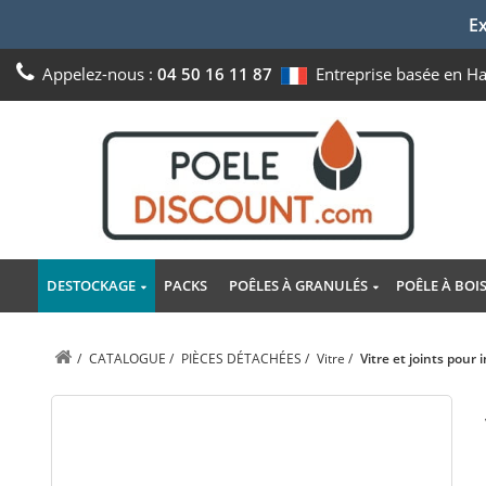
Ex
Appelez-nous :
04 50 16 11 87
Entreprise basée en H
DESTOCKAGE
PACKS
POÊLES À GRANULÉS
POÊLE À BOI
/
CATALOGUE
/
PIÈCES DÉTACHÉES
/
Vitre
/
Vitre et joints pour