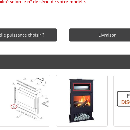
lité selon le n° de série de votre modèle.
lle puissance choisir ?
Livraison