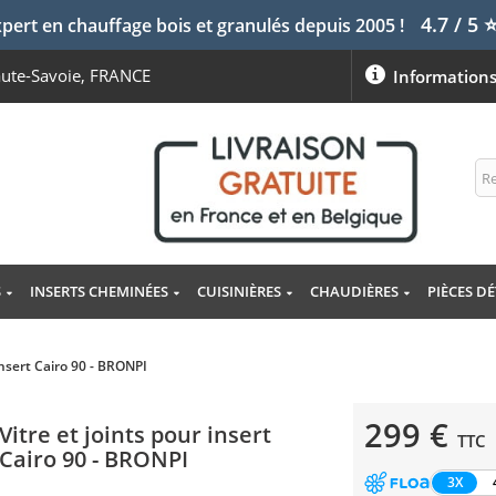
4.7 / 5
pert en chauffage bois et granulés depuis 2005 !
aute-Savoie, FRANCE
Information
S
INSERTS CHEMINÉES
CUISINIÈRES
CHAUDIÈRES
PIÈCES D
 insert Cairo 90 - BRONPI
299 €
Vitre et joints pour insert
TTC
Cairo 90 - BRONPI
3X