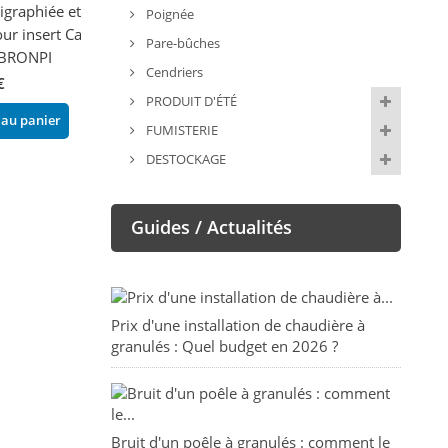
rigraphiée et
Vitre Irina - EXTRAFLAME
Vitre pour MOI
Poignée
our insert Cairo
EXTRAFLAME
108,10 €
Pare-bûches
 BRONPI
96,00 €
Cendriers
Ajouter au panier
€
Ajouter au pani
PRODUIT D'ÉTÉ
 au panier
FUMISTERIE
DESTOCKAGE
Guides / Actualités
Prix d'une installation de chaudière à
granulés : Quel budget en 2026 ?
Bruit d'un poêle à granulés : comment le